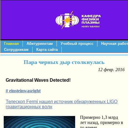
*}
Главная
Абитуриентам
Учебный процесс
Научная рабо
Сотрудникам
Карта сайта
Пара черных дыр столкнулась
12 февр. 2016
Gravitational Waves Detected!
# einsteinwasright
Телескоп Fermi нашел источник обнаруженных LIGO
гравитационных волн
Примерно 1,3 млрд
лет назад, примерно в
то время,