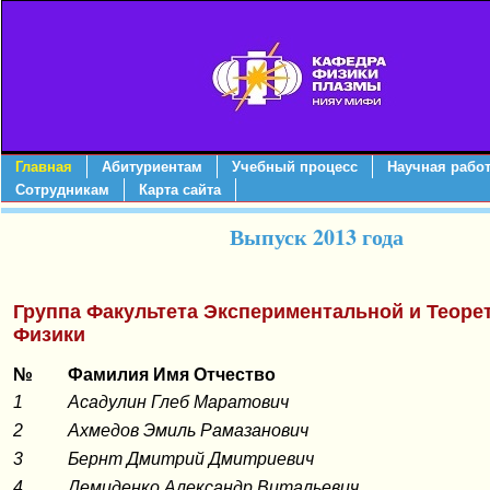
*}
Главная
Абитуриентам
Учебный процесс
Научная рабо
Сотрудникам
Карта сайта
Выпуск 2013 года
Группа Факультета Экспериментальной и Теоре
Физики
№
Фамилия Имя Отчество
1
Асадулин Глеб Маратович
2
Ахмедов Эмиль Рамазанович
3
Бернт Дмитрий Дмитриевич
4
Демиденко Александр Витальевич