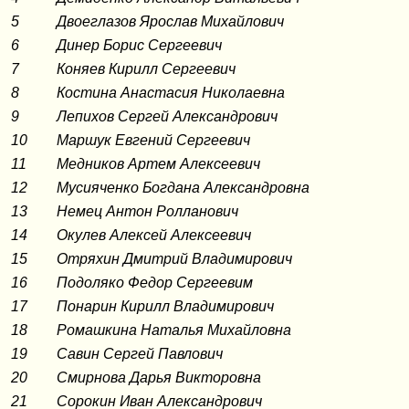
5
Двоеглазов Ярослав Михайлович
6
Динер Борис Сергеевич
7
Коняев Кирилл Сергеевич
8
Костина Анастасия Николаевна
9
Лепихов Сергей Александрович
10
Маршук Евгений Сергеевич
11
Медников Артем Алексеевич
12
Мусияченко Богдана Александровна
13
Немец Антон Ролланович
14
Окулев Алексей Алексеевич
15
Отряхин Дмитрий Владимирович
16
Подоляко Федор Сергеевим
17
Понарин Кирилл Владимирович
18
Ромашкина Наталья Михайловна
19
Савин Сергей Павлович
20
Смирнова Дарья Викторовна
21
Сорокин Иван Александрович