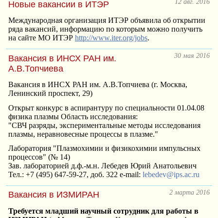
12 авг. 2016
Новые вакансии в ИТЭР
Международная организация ИТЭР объявила об открытии
ряда вакансий, информацию по которым можно получить
на сайте МО ИТЭР
http://www.iter.org/jobs
.
30 мая 2016
Вакансия в ИНСХ РАН им.
А.В.Топчиева
Вакансия в ИНСХ РАН им. А.В.Топчиева (г. Москва,
Ленинский проспект, 29)
Открыт конкурс в аспирантуру по специальности 01.04.08
физика плазмы Область исследования:
"СВЧ разряды, экспериментальные методы исследования
плазмы, неравновесные процессы в плазме."
Лаборатория "Плазмохимии и физикохимии импульсных
процессов" (№ 14)
Зав. лабораторией д.ф.-м.н. Лебедев Юрий Анатольевич
Тел.: +7 (495) 647-59-27, доб. 322 e-mail:
lebedev@ips.ac.ru
2 марта 2016
Вакансия в ИЗМИРАН
Требуется младший научный сотрудник для работы в