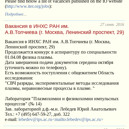
Please find below a list of vacancies published on the IO website
(
http://www.iter.org/jobs
):
Подробнее
...
27 сент. 2016
Вакансия в ИНХС РАН им.
А.В.Топчиева (г. Москва, Ленинский проспект, 29)
Вакансия в ИНХС РАН им. А.В.Топчиева (г. Москва,
Ленинский проспект, 29)
Продолжается конкурс в аспирантуру по специальности
01.04.08 физика плазмы.
Дата завершения подачи документов середина октября
(уточнить можно по телефону).
Есть возможность поступления с общежитием Область
исследования:
"СВЧ разряды, экспериментальные методы исследования
плазмы, неравновесные процессы в плазме. "
Лаборатория "Плазмохимии и физикохимии импульсных
процессов" (№ 14)
Зав. лабораторией д.ф.-м.н. Лебедев Юрий Анатольевич
Тел.: +7 (495) 647-59-27, доб. 322
e-mail:
lebedev@ips.ac.ru
<mailto:lebedev@ips.ac.ru>